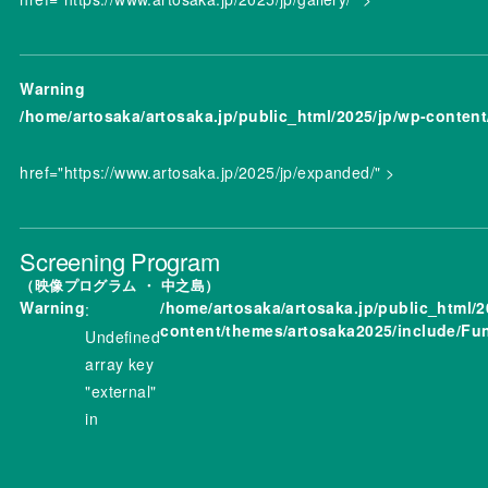
Warning
/home/artosaka/artosaka.jp/public_html/2025/jp/wp-conten
href="https://www.artosaka.jp/2025/jp/expanded/" >
Screening Program
映像プログラム ・ 中之島
Warning
/home/artosaka/artosaka.jp/public_html/2
:
content/themes/artosaka2025/include/Fu
Undefined
array key
"external"
in