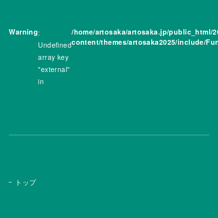
Warning
/home/artosaka/artosaka.jp/public_html/2
:
content/themes/artosaka2025/include/Fu
Undefined
array key
"external"
in
トップ