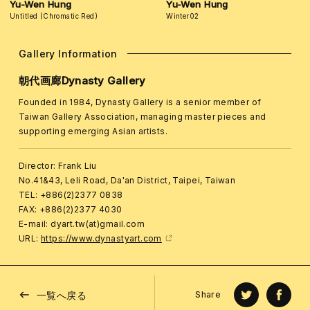
Yu-Wen Hung
Yu-Wen Hung
Untitled (Chromatic Red)
Winter02
Gallery Information
朝代画廊Dynasty Gallery
Founded in 1984, Dynasty Gallery is a senior member of
Taiwan Gallery Association, managing master pieces and
supporting emerging Asian artists.
Director: Frank Liu
No.41&43, Leli Road, Da'an District, Taipei, Taiwan
TEL: +886(2)2377 0838
FAX: +886(2)2377 4030
E-mail: dyart.tw(at)gmail.com
URL:
https://www.dynastyart.com
一覧へ戻る
Share