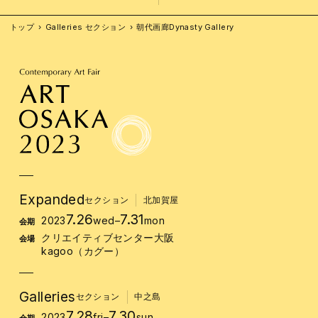
トップ
Galleries セクション
朝代画廊Dynasty Gallery
Expanded
セクション
北加賀屋
7.26
7.31
2023
wed
–
mon
会期
クリエイティブセンター大阪
会場
kagoo（カグー）
Galleries
セクション
中之島
7.28
7.30
2023
fri
–
sun