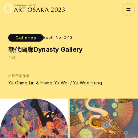
Galleries
Booth No. C-13
朝代画廊Dynasty Gallery
台湾
出展予定作家
Yu-Ching Lin & Hsing-Yu Wei / Yu-Wen Hung