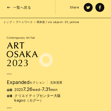
一覧へ戻る
Share
トップ
アートワーク
岡本啓 / vis object- 01, yellow
Expanded
セクション
北加賀屋
7.26
7.31
2023
wed
–
mon
会期
クリエイティブセンター大阪
会場
kagoo（カグー）