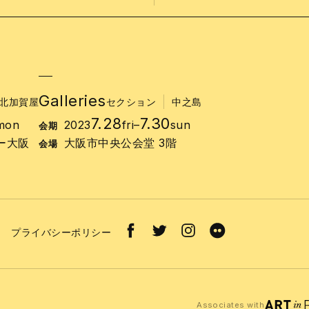
Galleries
北加賀屋
セクション
中之島
7.28
7.30
mon
2023
fri
–
sun
会期
ー大阪
大阪市中央公会堂 3階
会場
プライバシーポリシー
Associates with