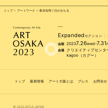
トップ
アートワーク
垂谷知明 / 日がおちる
Expanded
セクション
7.26
7.31
2023
wed
–
会期
クリエイティブセンタ
会場
kagoo（カグー）
トップ
最新情報
アート大阪とは
プレス
お問合せ
@
2023 APCA JAPAN