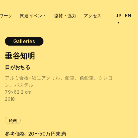
ワーク
関連イベント
協賛・協力
アクセス
JP
EN
Galleries
垂谷知明
日がおちる
アルミ合板+紙にアクリル、鉛筆、色鉛筆、クレヨ
ン、パステル
79×62.2 cm
2018
絵画
参考価格: 20〜50万円未満