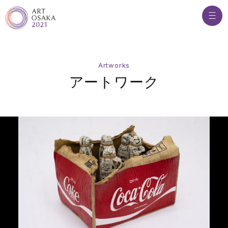
Artworks
ア
ー
ト
ワ
ー
ク